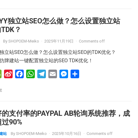
h
a
e
t
e
i
s
a
W
b
s
g
l
e
PYY独立站SEO怎么做？怎么设置独立站
t
e
o
A
r
n
的TDK？
i
o
p
a
g
By
SHOPOEM-Meiko
·
2025年11月19日
·
Comments off
b
k
p
m
e
o
r
YY独立站SEO怎么做？怎么设置独立站SEO的TDK优化？
YY仿牌建站一键配置独立站的SEO TDK优化！
W
S
F
W
T
E
M
分
e
i
a
h
e
m
e
享
e
C
n
c
a
l
a
s
h
a
e
t
e
i
s
a
W
b
s
g
l
e
的支付率的PAYPAL AB轮询系统推荐，成
t
e
o
A
r
n
过90%
i
o
p
a
g
By
SHOPOEM-Meiko
·
2025年10月16日
·
Comments off
M建站
b
k
p
m
e