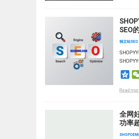
n
e
SHO
SEO
独立站SEO
SHOP
SHOP
Q
z
Read mor
o
n
e
全网好
功率超
SHOPOE