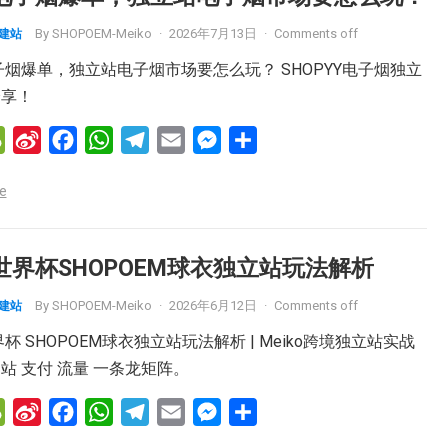
By
SHOPOEM-Meiko
·
2026年7月13日
·
Comments off
M建站
电子烟爆单，独立站电子烟市场要怎么玩？ SHOPYY电子烟独立
分享！
W
S
F
W
T
E
M
分
e
i
a
h
e
m
e
享
e
C
n
c
a
l
a
s
h
a
e
t
e
i
s
a
W
b
s
g
l
e
6世界杯SHOPOEM球衣独立站玩法解析
t
e
o
A
r
n
By
SHOPOEM-Meiko
·
2026年6月12日
·
Comments off
M建站
i
o
p
a
g
b
k
p
m
e
界杯 SHOPOEM球衣独立站玩法解析 | Meiko跨境独立站实战
o
r
站 支付 流量 一条龙矩阵。
W
S
F
W
T
E
M
分
e
i
a
h
e
m
e
享