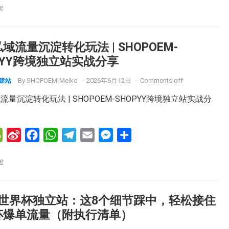
e
C
n
c
a
l
a
s
h
a
e
t
e
i
s
a
W
b
s
g
l
e
域流量沉淀转化玩法 | SHOPOEM-
t
e
o
A
r
n
PYY跨境独立站实战分享
i
o
p
a
g
By
SHOPOEM-Meiko
·
2026年6月12日
·
Comments off
M建站
b
k
p
m
e
o
r
流量沉淀转化玩法 | SHOPOEM-SHOPYY跨境独立站实战分
W
S
F
W
T
E
M
分
e
i
a
h
e
m
e
享
e
C
n
c
a
l
a
s
h
a
e
t
e
i
s
a
W
b
s
g
l
e
6 世界杯独立站：这8个细节踩中，轻松接住
t
e
o
A
r
n
杯爆单流量（附执行清单）
i
o
p
a
g