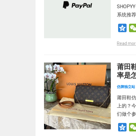
SHOPY
系统推荐
Q
z
Read mor
o
n
e
莆田
率是怎
仿牌独立站
莆田鞋仿
上的？今
们做个
Q
z