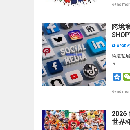
Read mor
o
n
e
跨境私
SHO
SHOPOE
跨境私域
享
Q
z
Read mor
o
n
e
202
世界