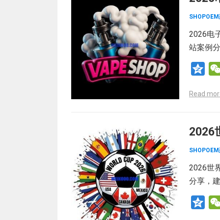
SHOPOE
2026
站案例
Q
z
Read mor
o
n
e
202
SHOPOE
2026世
分享，建
Q
z