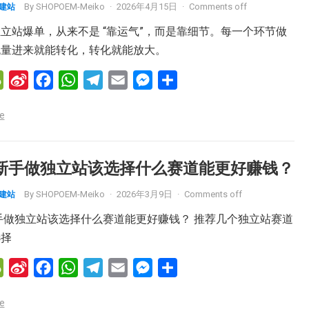
By
SHOPOEM-Meiko
·
2026年4月15日
·
Comments off
M建站
b
k
p
m
e
o
r
立站爆单，从来不是 “靠运气”，而是靠细节。每一个环节做
流量进来就能转化，转化就能放大。
W
S
F
W
T
E
M
分
e
i
a
h
e
m
e
享
e
C
n
c
a
l
a
s
h
a
e
t
e
i
s
a
W
b
s
g
l
e
26新手做独立站该选择什么赛道能更好赚钱？
t
e
o
A
r
n
By
SHOPOEM-Meiko
·
2026年3月9日
·
Comments off
M建站
i
o
p
a
g
b
k
p
m
e
新手做独立站该选择什么赛道能更好赚钱？ 推荐几个独立站赛道
o
r
选择
W
S
F
W
T
E
M
分
e
i
a
h
e
m
e
享
e
C
n
c
a
l
a
s