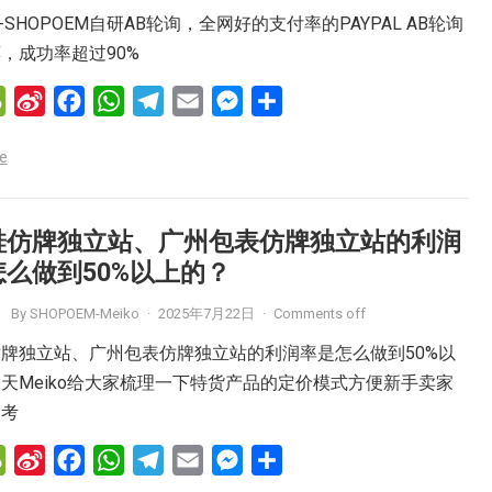
o
r
Y-SHOPOEM自研AB轮询，全网好的支付率的PAYPAL AB轮询
，成功率超过90%
W
S
F
W
T
E
M
分
e
i
a
h
e
m
e
享
e
C
n
c
a
l
a
s
h
a
e
t
e
i
s
a
W
b
s
g
l
e
鞋仿牌独立站、广州包表仿牌独立站的利润
t
e
o
A
r
n
么做到50%以上的？
i
o
p
a
g
By
SHOPOEM-Meiko
·
2025年7月22日
·
Comments off
b
k
p
m
e
o
r
牌独立站、广州包表仿牌独立站的利润率是怎么做到50%以
天Meiko给大家梳理一下特货产品的定价模式方便新手卖家
参考
W
S
F
W
T
E
M
分
e
i
a
h
e
m
e
享