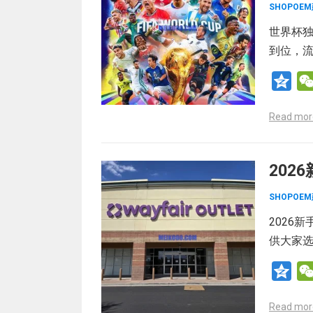
SHOPOE
世界杯独
到位，
Q
z
Read mor
o
n
e
20
SHOPOE
2026
供大家
Q
z
Read mor
o