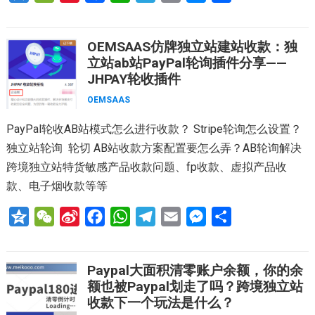
z
e
i
a
h
e
m
e
享
o
C
n
c
a
l
a
s
OEMSAAS仿牌独立站建站收款：独
n
h
a
e
t
e
i
s
立站ab站PayPal轮询插件分享——
e
a
W
b
s
g
l
e
JHPAY轮收插件
t
e
o
A
r
n
OEMSAAS
i
o
p
a
g
PayPal轮收AB站模式怎么进行收款？ Stripe轮询怎么设置？
b
k
p
m
e
独立站轮询 轮切 AB站收款方案配置要怎么弄？AB轮询解决
o
r
跨境独立站特货敏感产品收款问题、fp收款、虚拟产品收
款、电子烟收款等等
Q
W
S
F
W
T
E
M
分
z
e
i
a
h
e
m
e
享
o
C
n
c
a
l
a
s
Paypal大面积清零账户余额，你的余
n
h
a
e
t
e
i
s
额也被Paypal划走了吗？跨境独立站
e
a
W
b
s
g
l
e
收款下一个玩法是什么？