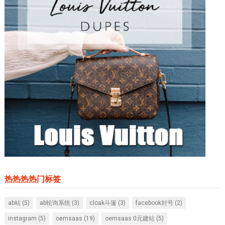
热热热热门标签
ab站
(5)
ab轮询系统
(3)
cloak斗篷
(3)
facebook封号
(2)
instagram
(5)
oemsaas
(19)
oemsaas 0元建站
(5)