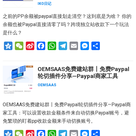
t
e
o
A
r
n
IKO日记
i
o
p
a
g
之前的PP余额被paypal直接划走清空？这到底是为啥？ 你的
b
k
p
m
e
余额也被Paypal直接清零了吗？跨境独立站收款下一个玩法
o
r
是什么？
Q
W
S
F
W
T
E
M
分
z
e
i
a
h
e
m
e
享
o
C
n
c
a
l
a
s
OEMSAAS免费建站群丨免费Paypal
n
h
a
e
t
e
i
s
轮切插件分享—Paypal商家工具
e
a
W
b
s
g
l
e
OEMSAAS
t
e
o
A
r
n
i
o
p
a
g
OEMSAAS免费建站群丨免费Paypal轮切插件分享—Paypal商
b
k
p
m
e
家工具：可以设置收款金额条件来自动切换Paypal账号，避
o
r
免繁琐的盯着pp收款金额来手动切换账号。
Q
W
S
F
W
T
E
M
分