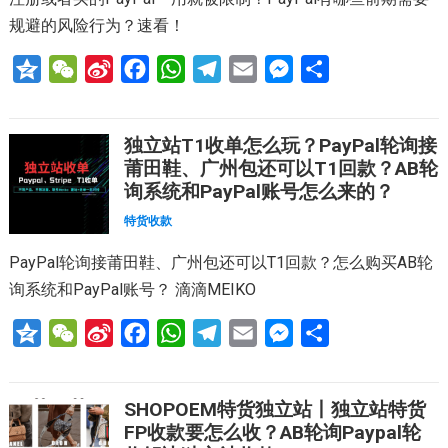
b
k
p
m
e
规避的风险行为？速看！
o
r
Q
W
S
F
W
T
E
M
分
z
e
i
a
h
e
m
e
享
o
C
n
c
a
l
a
s
独立站T1收单怎么玩？PayPal轮询接
n
h
a
e
t
e
i
s
莆田鞋、广州包还可以T1回款？AB轮
e
a
W
b
s
g
l
e
询系统和PayPal账号怎么来的？
t
e
o
A
r
n
特货收款
i
o
p
a
g
PayPal轮询接莆田鞋、广州包还可以T1回款？怎么购买AB轮
b
k
p
m
e
询系统和PayPal账号？ 滴滴MEIKO
o
r
Q
W
S
F
W
T
E
M
分
z
e
i
a
h
e
m
e
享
o
C
n
c
a
l
a
s
SHOPOEM特货独立站丨独立站特货
n
h
a
e
t
e
i
s
FP收款要怎么收？AB轮询Paypal轮
e
a
W
b
s
g
l
e