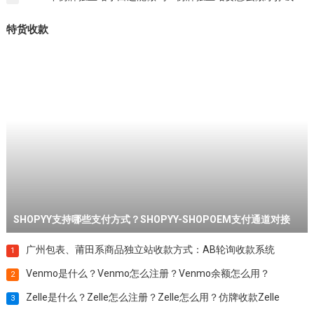
跨境特货站点流量引流实战技巧 | Meiko跨境独立站实战分享
3
2026SHOPOEM电子烟独立站玩法介绍 | Meiko跨境独立站实战分
4
享
2026独立站卖家怎么赚钱？不做这些改变就距离转行不远了
5
个人PayPal和企业PayPal有什么区别？都能收款吗？
6
SHOPYY支持哪些支付方式？SHOPYY-SHOPOEM支付通道对接
7
2025年仿牌独立站小白还能做吗？仿牌独立站要怎么做才挣钱？
8
特货收款