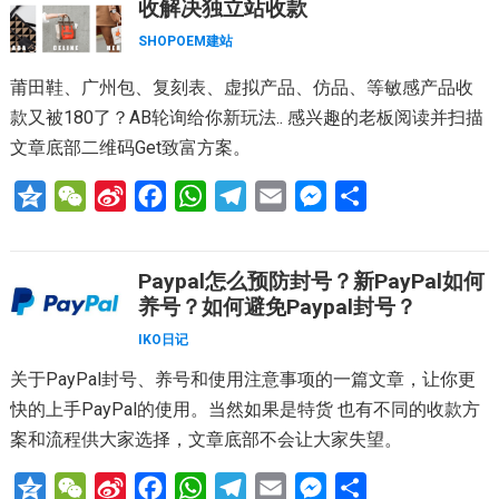
收解决独立站收款
t
e
o
A
r
n
SHOPOEM建站
i
o
p
a
g
莆田鞋、广州包、复刻表、虚拟产品、仿品、等敏感产品收
b
k
p
m
e
款又被180了？AB轮询给你新玩法.. 感兴趣的老板阅读并扫描
o
r
文章底部二维码Get致富方案。
Q
W
S
F
W
T
E
M
分
z
e
i
a
h
e
m
e
享
o
C
n
c
a
l
a
s
Paypal怎么预防封号？新PayPal如何
n
h
a
e
t
e
i
s
养号？如何避免Paypal封号？
e
a
W
b
s
g
l
e
IKO日记
t
e
o
A
r
n
关于PayPal封号、养号和使用注意事项的一篇文章，让你更
i
o
p
a
g
快的上手PayPal的使用。当然如果是特货 也有不同的收款方
b
k
p
m
e
案和流程供大家选择，文章底部不会让大家失望。
o
r
Q
W
S
F
W
T
E
M
分