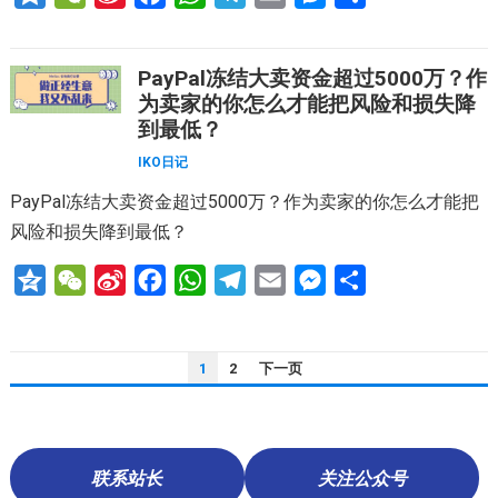
z
e
i
a
h
e
m
e
享
o
C
n
c
a
l
a
s
PayPal冻结大卖资金超过5000万？作
n
h
a
e
t
e
i
s
为卖家的你怎么才能把风险和损失降
e
a
W
b
s
g
l
e
到最低？
t
e
o
A
r
n
IKO日记
i
o
p
a
g
PayPal冻结大卖资金超过5000万？作为卖家的你怎么才能把
b
k
p
m
e
风险和损失降到最低？
o
r
Q
W
S
F
W
T
E
M
分
z
e
i
a
h
e
m
e
享
o
C
n
c
a
l
a
s
文
1
2
下一页
n
h
a
e
t
e
i
s
章
e
a
W
b
s
g
l
e
分
t
e
o
A
r
n
页
i
o
p
a
g
联系站长
关注公众号