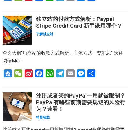
z
e
i
a
h
e
m
e
享
o
C
n
c
a
l
a
s
独立站的付款方式解析：Paypal
n
h
a
e
t
e
i
s
Stripe Credit Card 新手该用哪个？
e
a
W
b
s
g
l
e
了解独立站
t
e
o
A
r
n
i
o
p
a
g
全文大纲“独立站的收款方式解析、主流方式一览汇总” 欢迎
b
k
p
m
e
阅读Mei…
o
r
Q
W
S
F
W
T
E
M
分
z
e
i
a
h
e
m
e
享
o
C
n
c
a
l
a
s
注册或者买的PayPal一用就被限制？
n
h
a
e
t
e
i
s
PayPal有哪些前期需要规避的风险行
e
a
W
b
s
g
l
e
为？速看！
t
e
o
A
r
n
特货收款
i
o
p
a
g
注册或者买的PayPal一用就被限制？PayPal有哪些前期需要