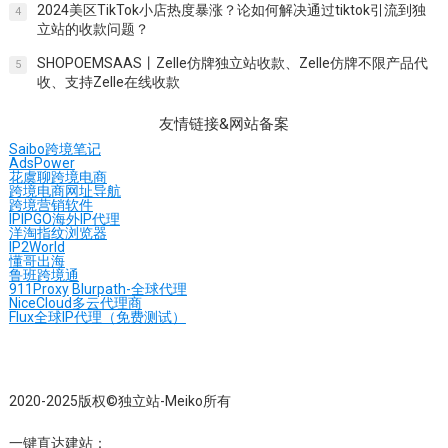
SHOPYY支持哪些支付方式？SHOPYY-SHOPOEM支付通道对接
广州包表、莆田系商品独立站收款方式：AB轮询收款系统
1
Venmo是什么？Venmo怎么注册？Venmo余额怎么用？
2
Zelle是什么？Zelle怎么注册？Zelle怎么用？仿牌收款Zelle
3
2024美区TikTok小店热度暴涨？论如何解决通过tiktok引流到独
4
立站的收款问题？
SHOPOEMSAAS丨Zelle仿牌独立站收款、Zelle仿牌不限产品代
5
收、支持Zelle在线收款
友情链接&网站备案
Saibo跨境笔记
AdsPower
花虞聊跨境电商
跨境电商网址导航
跨境营销软件
IPIPGO海外IP代理
洋淘指纹浏览器
IP2World
懂哥出海
鲁班跨境通