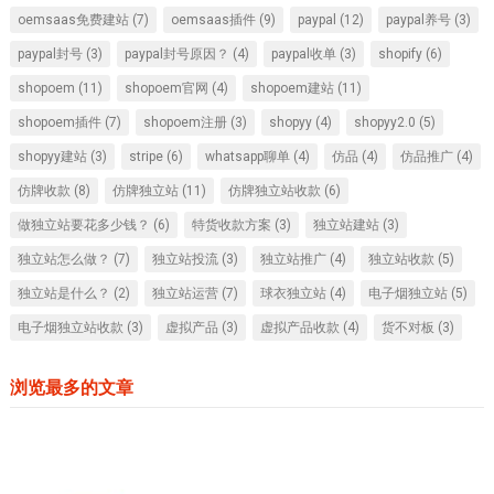
oemsaas免费建站
(7)
oemsaas插件
(9)
paypal
(12)
paypal养号
(3)
paypal封号
(3)
paypal封号原因？
(4)
paypal收单
(3)
shopify
(6)
shopoem
(11)
shopoem官网
(4)
shopoem建站
(11)
shopoem插件
(7)
shopoem注册
(3)
shopyy
(4)
shopyy2.0
(5)
shopyy建站
(3)
stripe
(6)
whatsapp聊单
(4)
仿品
(4)
仿品推广
(4)
仿牌收款
(8)
仿牌独立站
(11)
仿牌独立站收款
(6)
做独立站要花多少钱？
(6)
特货收款方案
(3)
独立站建站
(3)
独立站怎么做？
(7)
独立站投流
(3)
独立站推广
(4)
独立站收款
(5)
独立站是什么？
(2)
独立站运营
(7)
球衣独立站
(4)
电子烟独立站
(5)
电子烟独立站收款
(3)
虚拟产品
(3)
虚拟产品收款
(4)
货不对板
(3)
浏览最多的文章