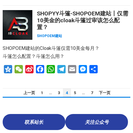
o
C
n
c
a
l
a
s
SHOPYY斗篷-SHOPOEM建站丨仅需
n
h
a
e
t
e
i
s
10美金的cloak斗篷过审该怎么配
e
a
W
b
s
g
l
e
置？
t
e
o
A
r
n
SHOPOEM建站
i
o
p
a
g
SHOPOEM建站的Cloak斗篷仅需10美金每月？
b
k
p
m
e
斗篷怎么配置？斗篷怎么用？
o
r
Q
W
S
F
W
T
E
M
分
z
e
i
a
h
e
m
e
享
o
C
n
c
a
l
a
s
文
上一页
1
…
3
4
5
…
7
下一页
n
h
a
e
t
e
i
s
章
e
a
W
b
s
g
l
e
分
t
e
o
A
r
n
页
i
o
p
a
g
联系站长
关注公众号
b
k
p
m
e