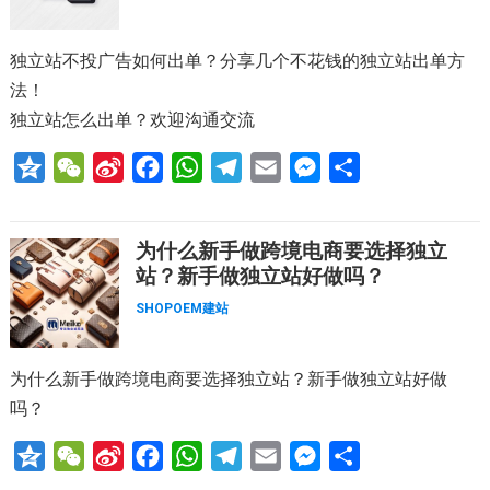
t
e
o
A
r
n
i
o
p
a
g
独立站不投广告如何出单？分享几个不花钱的独立站出单方
b
k
p
m
e
法！
o
r
独立站怎么出单？欢迎沟通交流
Q
W
S
F
W
T
E
M
分
z
e
i
a
h
e
m
e
享
o
C
n
c
a
l
a
s
为什么新手做跨境电商要选择独立
n
h
a
e
t
e
i
s
站？新手做独立站好做吗？
e
a
W
b
s
g
l
e
SHOPOEM建站
t
e
o
A
r
n
i
o
p
a
g
为什么新手做跨境电商要选择独立站？新手做独立站好做
b
k
p
m
e
吗？
o
r
Q
W
S
F
W
T
E
M
分
z
e
i
a
h
e
m
e
享