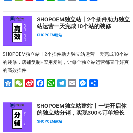
z
e
i
a
h
e
m
e
享
o
C
n
c
a
l
a
s
SHOPOEM独立站丨2个插件助力独立
n
h
a
e
t
e
i
s
站运营一天完成10个站的装修
e
a
W
b
s
g
l
e
SHOPOEM建站
t
e
o
A
r
n
i
o
p
a
g
SHOPOEM独立站丨2个插件助力独立站运营一天完成10个站
b
k
p
m
e
的装修，店铺复制+应用复制，让每个独立站运营都直呼好爽
o
r
的高效插件
Q
W
S
F
W
T
E
M
分
z
e
i
a
h
e
m
e
享
o
C
n
c
a
l
a
s
SHOPOEM独立站建站丨一键开启你
n
h
a
e
t
e
i
s
的独立站分销，实现300%订单增长
e
a
W
b
s
g
l
e
SHOPOEM建站
t
e
o
A
r
n