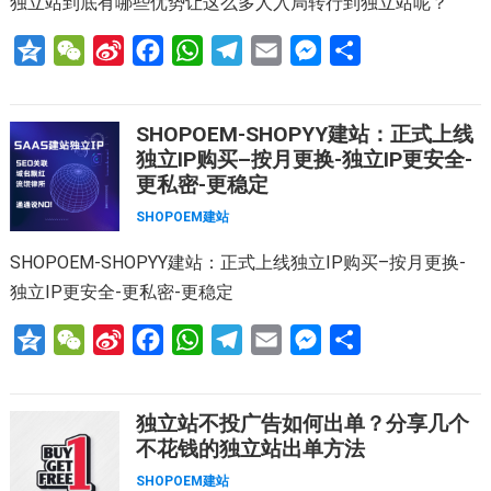
独立站到底有哪些优势让这么多人入局转行到独立站呢？
o
r
Q
W
S
F
W
T
E
M
分
z
e
i
a
h
e
m
e
享
o
C
n
c
a
l
a
s
SHOPOEM-SHOPYY建站：正式上线
n
h
a
e
t
e
i
s
独立IP购买–按月更换-独立IP更安全-
e
a
W
b
s
g
l
e
更私密-更稳定
t
e
o
A
r
n
SHOPOEM建站
i
o
p
a
g
SHOPOEM-SHOPYY建站：正式上线独立IP购买–按月更换-
b
k
p
m
e
独立IP更安全-更私密-更稳定
o
r
Q
W
S
F
W
T
E
M
分
z
e
i
a
h
e
m
e
享
o
C
n
c
a
l
a
s
独立站不投广告如何出单？分享几个
n
h
a
e
t
e
i
s
不花钱的独立站出单方法
e
a
W
b
s
g
l
e
SHOPOEM建站