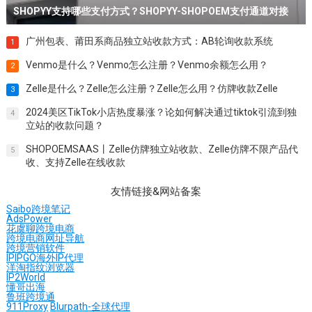
SHOPYY支持哪些支付方式？SHOPYY-SHOPOEM支付通道对接
广州包表、莆田系商品独立站收款方式：AB轮询收款系统
1
Venmo是什么？Venmo怎么注册？Venmo余额怎么用？
2
Zelle是什么？Zelle怎么注册？Zelle怎么用？仿牌收款Zelle
3
2024美区TikTok小店热度暴涨？论如何解决通过tiktok引流到独
4
立站的收款问题？
SHOPOEMSAAS丨Zelle仿牌独立站收款、Zelle仿牌不限产品代
5
收、支持Zelle在线收款
友情链接&网站备案
Saibo跨境笔记
AdsPower
花虞聊跨境电商
跨境电商网址导航
跨境营销软件
IPIPGO海外IP代理
洋淘指纹浏览器
IP2World
懂哥出海
鲁班跨境通
911Proxy
Blurpath-全球代理