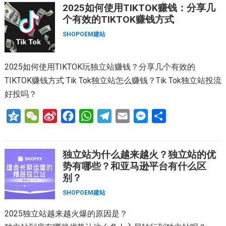
2025如何使用TIKTOK赚钱：分享几
n
h
a
e
t
e
i
s
个有效的TIKTOK赚钱方式
e
a
W
b
s
g
l
e
SHOPOEM建站
t
e
o
A
r
n
i
o
p
a
g
2025如何使用TIKTOK玩独立站赚钱？分享几个有效的
b
k
p
m
e
TIKTOK赚钱方式 Tik Tok独立站怎么赚钱？Tik Tok独立站投流
o
r
好投吗？
Q
W
S
F
W
T
E
M
分
z
e
i
a
h
e
m
e
享
o
C
n
c
a
l
a
s
独立站为什么越来越火？独立站的优
n
h
a
e
t
e
i
s
势有哪些？和亚马逊平台有什么区
e
a
W
b
s
g
l
e
别？
t
e
o
A
r
n
SHOPOEM建站
i
o
p
a
g
2025独立站越来越火爆的原因是？
b
k
p
m
e