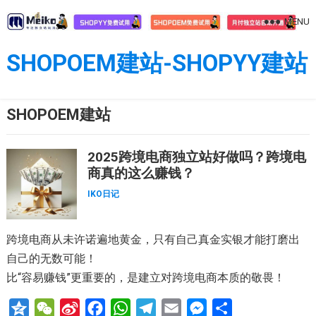
Skip
MENU
to
content
SHOPOEM建站-SHOPYY建站
SHOPOEM建站
2025跨境电商独立站好做吗？跨境电
商真的这么赚钱？
IKO日记
跨境电商从未许诺遍地黄金，只有自己真金实银才能打磨出
自己的无数可能！
比“容易赚钱”更重要的，是建立对跨境电商本质的敬畏！
Q
W
S
F
W
T
E
M
分