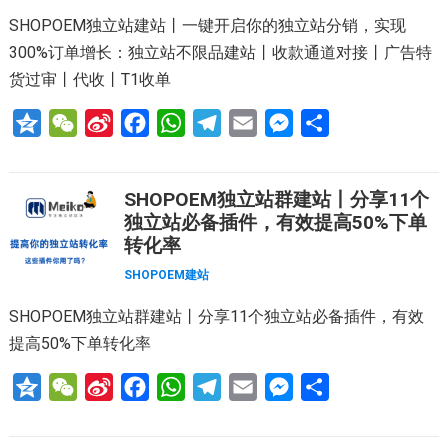
i
o
p
a
g
SHOPOEM独立站建站丨一键开启你的独立站分销，实现
b
k
p
m
e
300%订单增长：独立站不限品建站丨收款通道对接丨广告特
o
r
货过审丨代收丨T1收单
Q
W
S
F
W
T
E
M
分
z
e
i
a
h
e
m
e
享
o
C
n
c
a
l
a
s
SHOPOEM独立站群建站丨分享11个
n
h
a
e
t
e
i
s
独立站必备插件，有效提高50%下单
e
a
W
b
s
g
l
e
转化率
t
e
o
A
r
n
SHOPOEM建站
i
o
p
a
g
SHOPOEM独立站群建站丨分享11个独立站必备插件，有效
b
k
p
m
e
提高50%下单转化率
o
r
Q
W
S
F
W
T
E
M
分
z
e
i
a
h
e
m
e
享
o
C
n
c
a
l
a
s